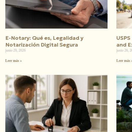
E-Notary: Qué es, Legalidad y
USPS 
Notarización Digital Segura
and E
junio 29, 2026
junio 26, 
Leer más »
Leer más 