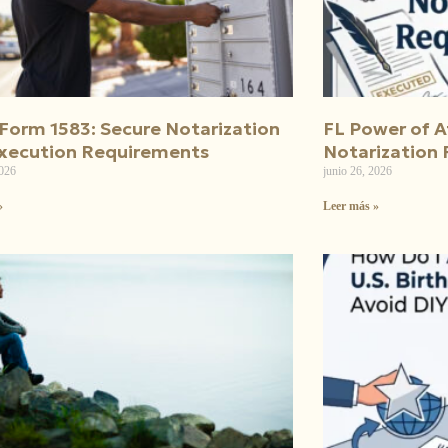
Form 1583: Secure Notarization
FL Power of A
xecution Requirements
Notarization
2026
junio 26, 2026
»
Leer más »