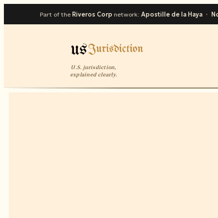
Part of the
Riveros Corp
network:
Apostille de la Haya
·
No
U.S. jurisdiction,
explained clearly.