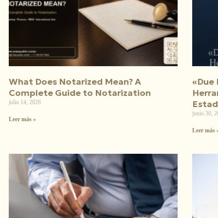
What Does Notarized Mean? A
«Due D
Complete Guide to Notarization
Herra
julio 14, 2026
Estad
junio 30, 
Leer más »
Leer más 