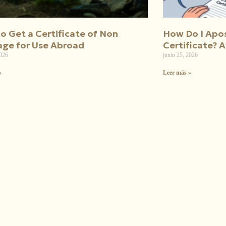
o Get a Certificate of Non
How Do I Apost
age for Use Abroad
Certificate? 
2026
junio 25, 2026
»
Leer más »