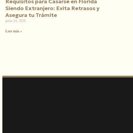
Requisitos para Casarse en Florida
Siendo Extranjero: Evita Retrasos y
Asegura tu Trámite
junio 24, 2026
Leer más »