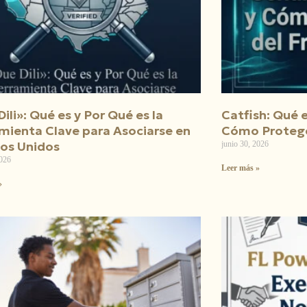
ili»: Qué es y Por Qué es la
Catfish: Qué e
mienta Clave para Asociarse en
Cómo Protege
os Unidos
junio 30, 2026
2026
Leer más »
»