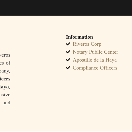
Information
Riveros Corp
Notary Public Center
veros
Apostille de la Haya
es of
Compliance Officers
pany,
icers
Haya
,
sive
, and