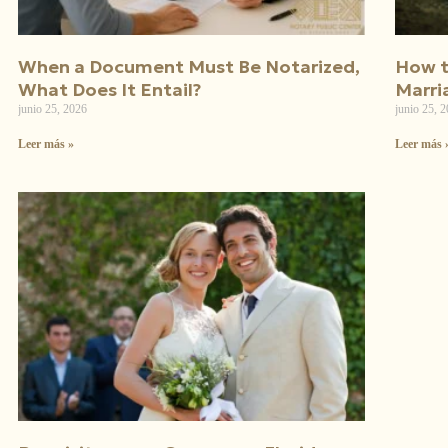
When a Document Must Be Notarized,
How t
What Does It Entail?
Marri
junio 25, 2026
junio 25, 
Leer más »
Leer más 