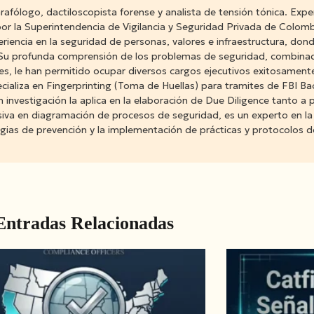
afólogo, dactiloscopista forense y analista de tensión tónica. Expe
 por la Superintendencia de Vigilancia y Seguridad Privada de Col
cia en la seguridad de personas, valores e infraestructura, donde
nes. Su profunda comprensión de los problemas de seguridad, combina
es, le han permitido ocupar diversos cargos ejecutivos exitosamen
ializa en Fingerprinting (Toma de Huellas) para tramites de FBI Ba
n investigación la aplica en la elaboración de Due Diligence tanto 
va en diagramación de procesos de seguridad, es un experto en la
tegias de prevención y la implementación de prácticas y protocolos 
Entradas Relacionadas