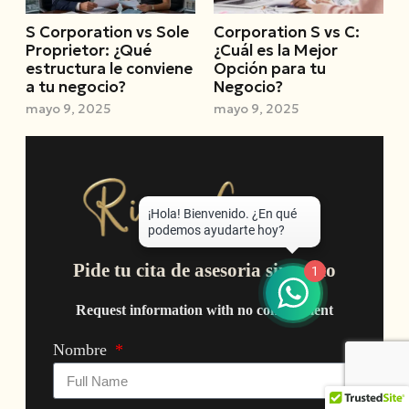
S Corporation vs Sole
Corporation S vs C:
Proprietor: ¿Qué
¿Cuál es la Mejor
estructura le conviene
Opción para tu
a tu negocio?
Negocio?
mayo 9, 2025
mayo 9, 2025
Pide tu cita de asesoria sin costo
1
Request information with no commitment
Nombre