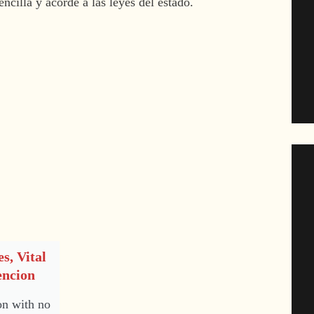
ncilla y acorde a las leyes del estado.
es, Vital
encion
on with no