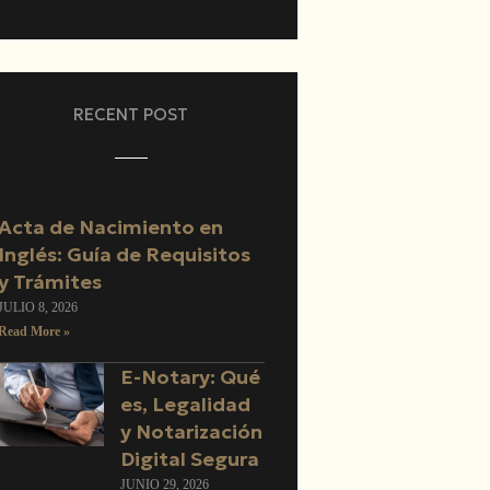
RECENT POST
Acta de Nacimiento en
Inglés: Guía de Requisitos
y Trámites
JULIO 8, 2026
Read More »
E-Notary: Qué
es, Legalidad
y Notarización
Digital Segura
JUNIO 29, 2026