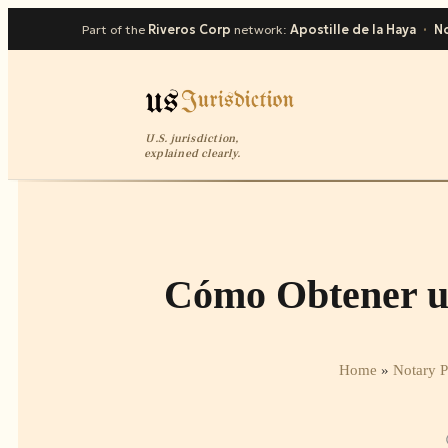
Part of the
Riveros Corp
network:
Apostille de la Haya
·
No
U.S. jurisdiction,
explained clearly.
Cómo Obtener un
Home
»
Notary P