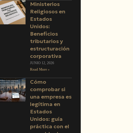
Ministerios
Religiosos en
Estados
Unidos:
Beneficios
tributarios y
estructuración
corporativa
JUNIO 12, 2026
Read More »
Cómo
comprobar si
una empresa es
legítima en
Estados
Unidos: guía
práctica con el