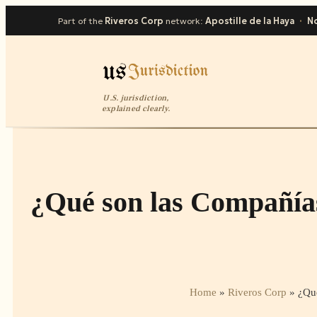
Part of the
Riveros Corp
network:
Apostille de la Haya
·
No
U.S. jurisdiction,
explained clearly.
¿Qué son las Compañía
Home
»
Riveros Corp
»
¿Qu