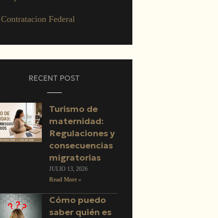
Contratacion Federal
RECENT POST
Turismo de
maternidad:
Regulaciones y
consecuencias
migratorias
JULIO 13, 2026
Read More »
Cómo puedo
saber quién es