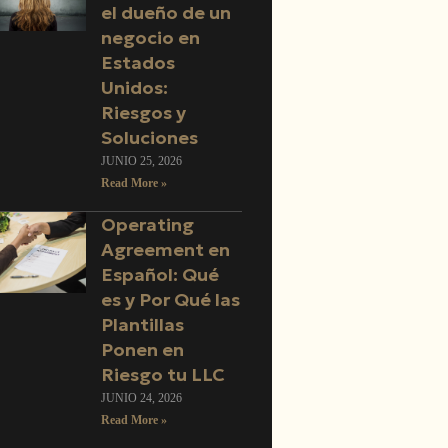
el dueño de un
negocio en
Estados
Unidos:
Riesgos y
Soluciones
JUNIO 25, 2026
Read More »
Operating
Agreement en
Español: Qué
es y Por Qué las
Plantillas
Ponen en
Riesgo tu LLC
JUNIO 24, 2026
Read More »