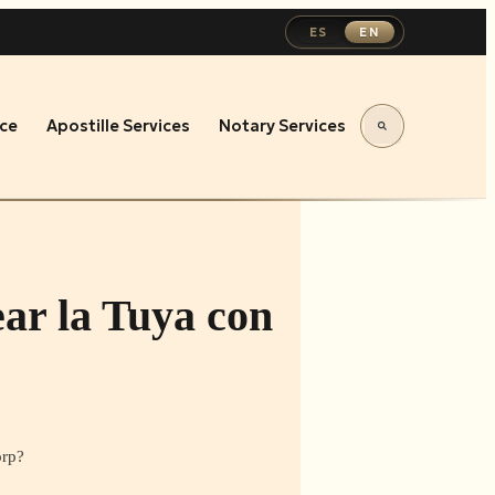
ES
EN
ce
Apostille Services
Notary Services
ar la Tuya con
orp?